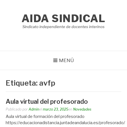
Saltar
al
AIDA SINDICAL
contenido
Sindicato independiente de docentes interinos
MENÚ
Etiqueta:
avfp
Aula virtual del profesorado
Publicado por
Admin
el
marzo 23, 2025
en
Novedades
Aula virtual de formación del profesorado
https://educacionadistancia.juntadeandalucia.es/profesorado/